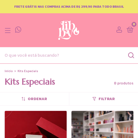
FRETE GRÁTIS NAS COMPRAS ACIMA DE R$ 299,90 PARA TODO BRASIL
0
Início
>
Kits Especiais
Kits Especiais
8 produtos
ORDENAR
FILTRAR