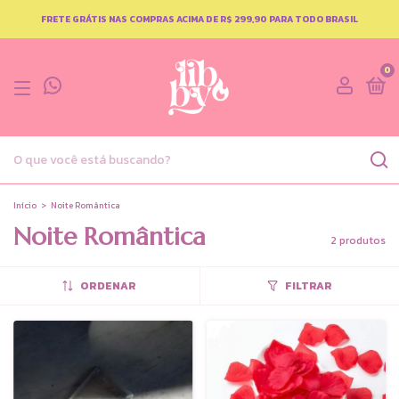
FRETE GRÁTIS NAS COMPRAS ACIMA DE R$ 299,90 PARA TODO BRASIL
0
Início
>
Noite Romântica
Noite Romântica
2 produtos
ORDENAR
FILTRAR