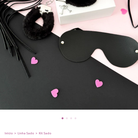
Início
>
Linha Sado
>
Kit Sado