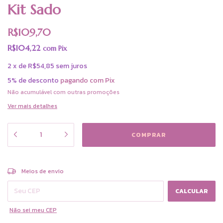
Kit Sado
R$109,70
R$104,22
com
Pix
2
x
de
R$54,85
sem juros
5% de desconto
pagando com Pix
Não acumulável com outras promoções
Ver mais detalhes
ALTERAR CEP
Entregas para o CEP:
Meios de envio
CALCULAR
Não sei meu CEP