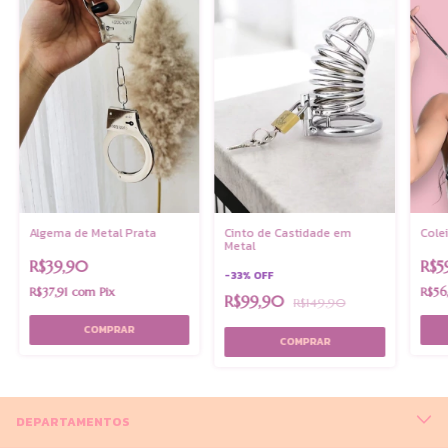
Algema de Metal Prata
Cole
Cinto de Castidade em
Metal
R$39,90
R$5
-
33
%
OFF
R$37,91
com
Pix
R$56
R$99,90
R$149,90
DEPARTAMENTOS