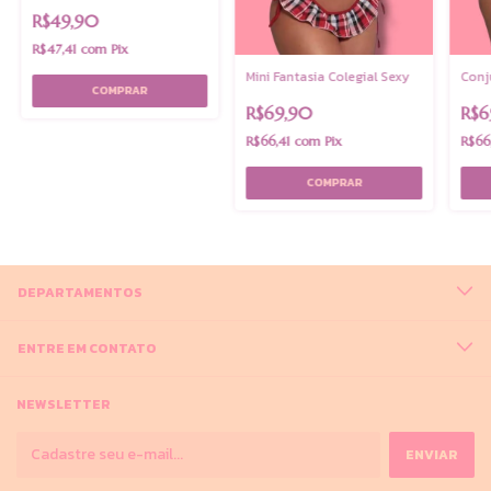
R$49,90
R$47,41
com
Pix
Mini Fantasia Colegial Sexy
Conj
R$69,90
R$6
R$66,41
com
Pix
R$66
DEPARTAMENTOS
ENTRE EM CONTATO
NEWSLETTER