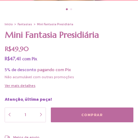
Início
>
Fantasias
>
Mini Fantasia Presidiária
Mini Fantasia Presidiária
R$49,90
R$47,41
com
Pix
5% de desconto
pagando com Pix
Não acumulável com outras promoções
Ver mais detalhes
Atenção, última peça!
ALTERAR CEP
Entregas para o CEP:
Meios de envio