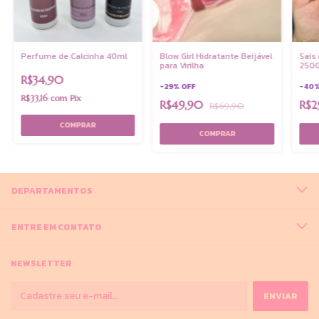
Perfume de Calcinha 40ml
Blow Girl Hidratante Beijável
Sais
para Virilha
250
R$34,90
-
29
%
OFF
-
40
R$33,16
com
Pix
R$49,90
R$2
R$69,90
DEPARTAMENTOS
ENTRE EM CONTATO
NEWSLETTER